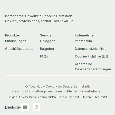
Ihr moderner Coworking Space in Darmstadt.
Flexibel, professionell, zentral – bei TowrHub.
Produkte
Service
Unternehmen
Bürolösungen
Einloggen
Impressum
Geschäftsadresse
Ratgeber
Datenschutzrichtlinien
FAQs
Cookie-Richtlinie (EU)
Allgemeine
Geschäftsbedingungen
©
TowrHub – Coworking Space Darmstadt.
Komunda UG (haftungsbeschränkt). Alle Rechte vorbehalten.
Einige auf dieser Webseite verwendeten Bilder wurden mit Hilfe von KI bearbeitet.
L
I
Deutsch
i
n
n
s