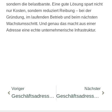
sondern die belastbarste. Eine gute Lösung spart nicht
nur Kosten, sondern reduziert Reibung – bei der
Gründung, im laufenden Betrieb und beim nächsten
Wachstumsschritt. Und genau das macht aus einer
Adresse eine echte unternehmerische Infrastruktur.
Prev
Näch
Voriger
Nächster
Geschäftsadresse Für Freiberufler Richtig Wählen
Geschäftsadresse Für GmbH Gründung Wählen