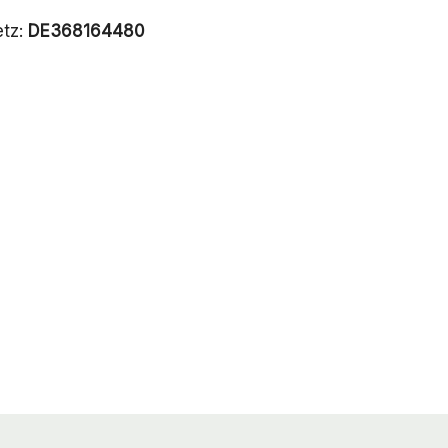
etz:
DE368164480