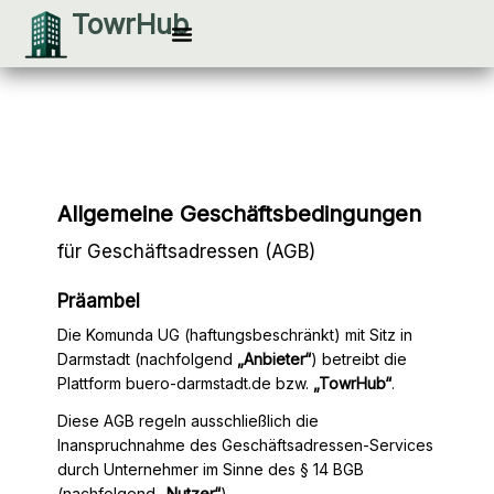
Zum
TowrHub
Inhalt
Besichtigung vereinbaren
springen
Allgemeine Geschäftsbedingungen
für Geschäftsadressen (AGB)
Präambel
Die Komunda UG (haftungsbeschränkt) mit Sitz in
Darmstadt (nachfolgend
„Anbieter“
) betreibt die
Plattform buero-darmstadt.de bzw.
„TowrHub“
.
Diese AGB regeln ausschließlich die
Inanspruchnahme des Geschäftsadressen-Services
durch Unternehmer im Sinne des § 14 BGB
(nachfolgend
„Nutzer“
).